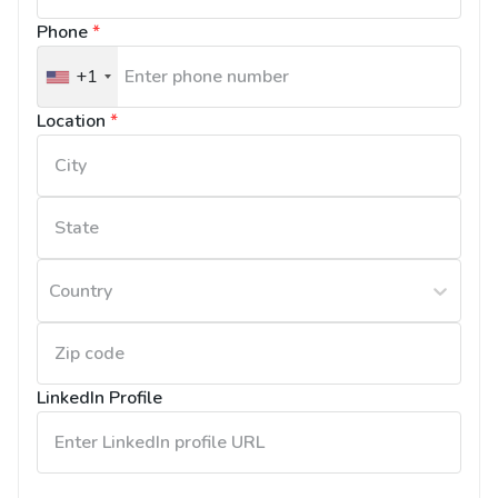
Phone
*
+1
United
States
Location
*
+1
Country
LinkedIn Profile